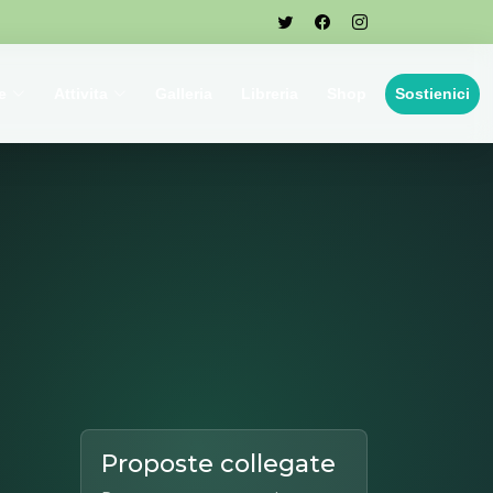
e
Attivita
Galleria
Libreria
Shop
Sostienici
Proposte collegate