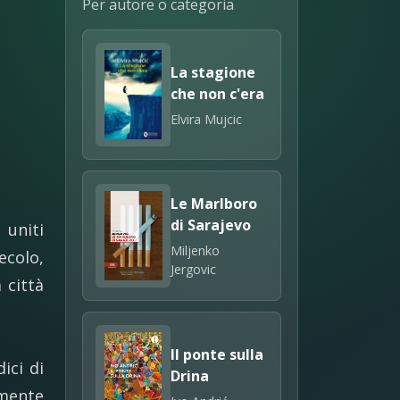
Per autore o categoria
La stagione
che non c'era
Elvira Mujcic
Le Marlboro
di Sarajevo
uniti
Miljenko
secolo,
Jergovic
 città
Il ponte sulla
ici di
Drina
emente