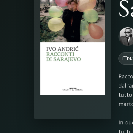
S
Na
Racc
dall'a
tutto
marto
In qu
tutti