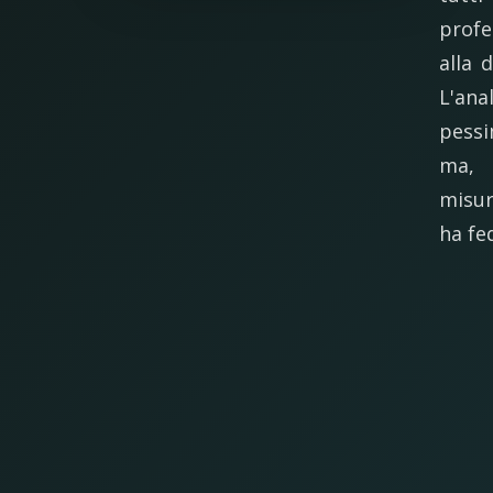
profe
alla 
L'ana
pessim
ma, n
misur
ha fe