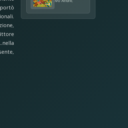
Ivo Andrić
 portò
onali.
zione,
rittore
.nella
sente,