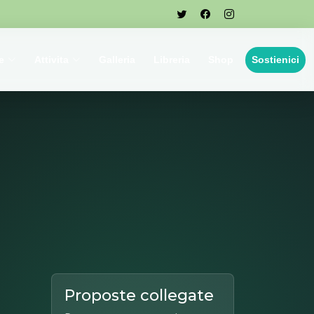
e
Attivita
Galleria
Libreria
Shop
Sostienici
Proposte collegate