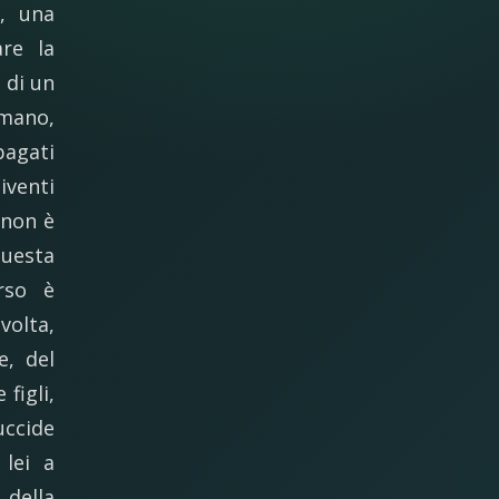
a, una
re la
 di un
 mano,
pagati
iventi
 non è
questa
rso è
volta,
e, del
figli,
uccide
lei a
 della