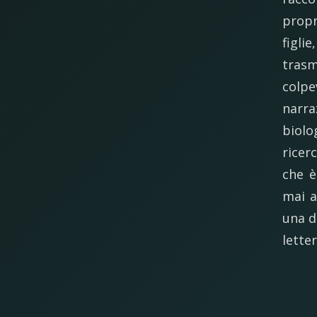
propri
figli
trasm
colp
narra
biolo
ricer
che è
mai a
una d
lette