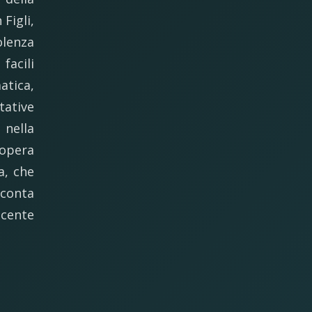
 Figli,
olenza
facili
tica,
tative
 nella
’opera
a, che
cconta
ecente