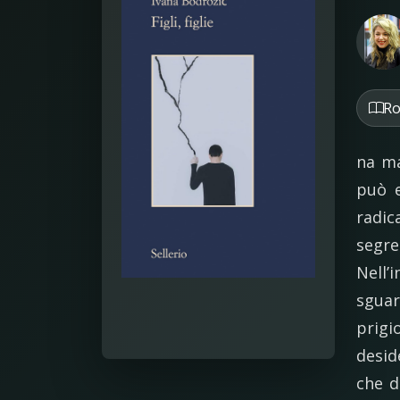
R
na ma
può e
radic
segre
Nell’
sguar
prigi
desid
che d