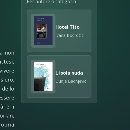
Per autore o categoria
Hotel Tito
Ivana Bodrozic
na non
ttesi,
vivere
L isola nuda
siero.
Dunja Badnjevic
 dello
essere
tà e i
orian,
ropria