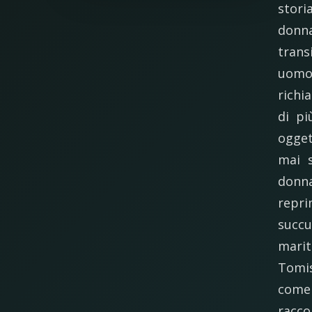
stori
donn
trans
uomo 
richi
di pi
ogget
mai s
donn
repri
succu
marit
Tomis
come
racco