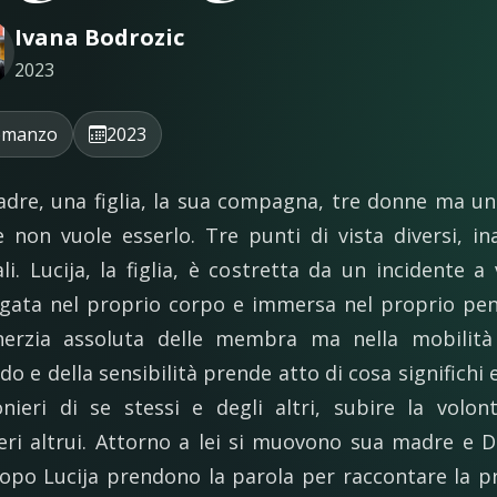
Ivana Bodrozic
2023
omanzo
2023
dre, una figlia, la sua compagna, tre donne ma u
 non vuole esserlo. Tre punti di vista diversi, ina
ali. Lucija, la figlia, è costretta da un incidente a 
gata nel proprio corpo e immersa nel proprio pen
inerzia assoluta delle membra ma nella mobilità
do e della sensibilità prende atto di cosa significhi 
onieri di se stessi e degli altri, subire la volon
eri altrui. Attorno a lei si muovono sua madre e D
opo Lucija prendono la parola per raccontare la p