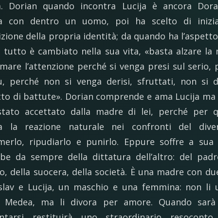
a. Dorian quando incontra Lucija è ancora Dor
a con dentro un uomo, poi ha scelto di inizia
izione della propria identità; da quando ha l’aspetto
tutto è cambiato nella sua vita, «basta alzare la
amare l’attenzione perché si venga presi sul serio, 
ù, perché non si venga derisi, sfruttati, non si d
to di battute». Dorian comprende e ama Lucija ma
tato accettato dalla madre di lei, perché per 
a la reazione naturale nei confronti del dive
merlo, ripudiarlo e punirlo. Eppure soffre a sua 
be da sempre della dittatura dell’altro: del padr
o, della suocera, della società. È una madre con due 
lav e Lucija, un maschio e una femmina: non li 
 Medea, ma li divora per amore. Quando sarà 
ntarsi restituirà uno straordinario resoconto