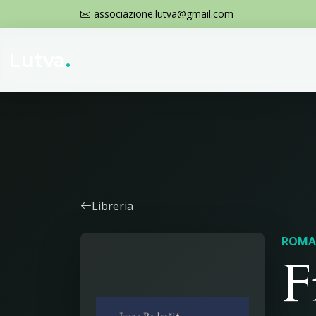
associazione.lutva@gmail.com
Lutva
.
Libreria
ROMA
F