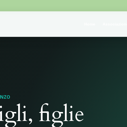
Home
Associazion
NZO
igli, figlie