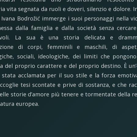
a vita segnata da ruoli e doveri, silenzio e dolore. In
e, Ivana Bodrožić immerge i suoi personaggi nella vi
essa dalla famiglia e dalla società senza cercare 
evoli. La sua è una storia delicata e dramma
zione di corpi, femminili e maschili, di aspet
giche, sociali, ideologiche, dei limiti che pongono
ca del proprio carattere e del proprio destino. È un
 stata acclamata per il suo stile e la forza emotiv
ccoglie tesi scontate e prive di sostanza, e che ra
elle storie d’amore più tenere e tormentate della r
ratura europea.