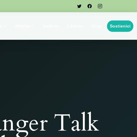
e
Attivita
Galleria
Libreria
Shop
Sostienici
nger Talk