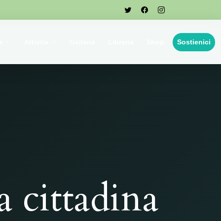
e
Attivita
Galleria
Libreria
Shop
Sostienici
 cittadina