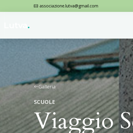
associazione.lutva@gmail.com
Lutva
.
Galleria
SCUOLE
Viaggio S