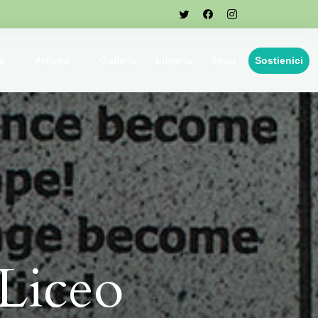
e
Attivita
Galleria
Libreria
Shop
Sostienici
 Liceo